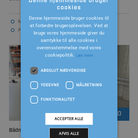
Denne hjemmeside bruger
cookies
Denne hjemmeside bruger cookies til
Mærke: 0
at forbedre brugeroplevelsen. Ved at
Passer til: 0
bruge vores hjemmeside giver du
samtykke til alle cookies i
overensstemmelse med vores
cookiepolitik.
Læs mere
ABSOLUT NØDVENDIGE
YDEEVNE
MÅLRETNING
FUNKTIONALITET
1.000
Kr.
ACCEPTER ALLE
Bådmotorstativ
AFVIS ALLE