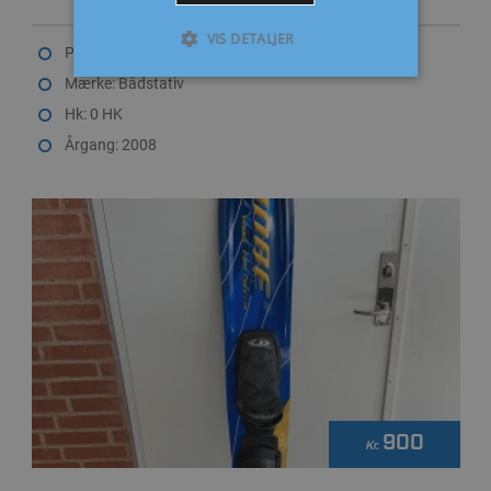
VIS DETALJER
Passer til: 0
Mærke: Bådstativ
Hk: 0 HK
Årgang: 2008
900
Kr.