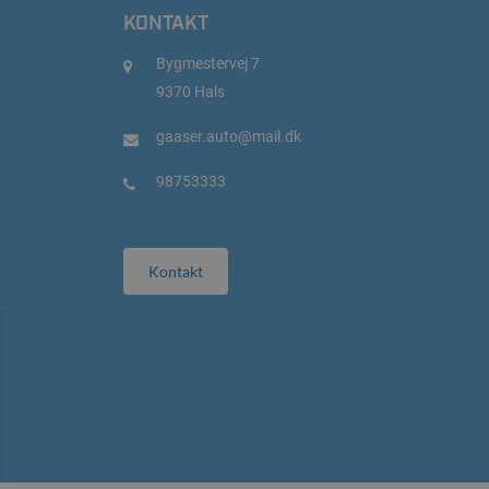
KONTAKT
Bygmestervej 7
9370 Hals
gaaser.auto@mail.dk
98753333
Kontakt