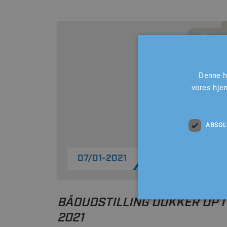
Denne h
vores hje
ABSOL
07/01-2021
BÅDUDSTILLING DUKKER OP I
2021