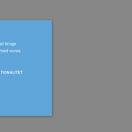
at bruge
 med vores
TIONALITET