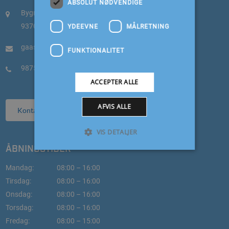
ABSOLUT NØDVENDIGE
Bygmestervej 7
9370 Hals
YDEEVNE
MÅLRETNING
gaaser.auto@mail.dk
FUNKTIONALITET
98753333
ACCEPTER ALLE
AFVIS ALLE
Kontakt
VIS DETALJER
ÅBNINGSTIDER
Mandag:
08:00 – 16:00
Tirsdag:
08:00 – 16:00
Onsdag:
08:00 – 16:00
Torsdag:
08:00 – 16:00
Fredag:
08:00 – 15:00