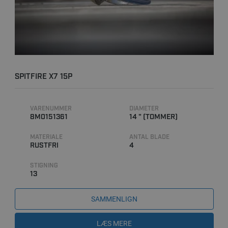
SPITFIRE X7 15P
VARENUMMER
DIAMETER
8M0151361
14 " (TOMMER)
MATERIALE
ANTAL BLADE
RUSTFRI
4
STIGNING
13
SAMMENLIGN
LÆS MERE