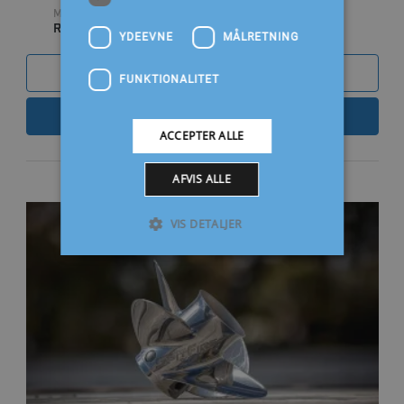
MATERIALE
RUSTFRI
YDEEVNE
MÅLRETNING
SAMMENLIGN
FUNKTIONALITET
LÆS MERE
ACCEPTER ALLE
AFVIS ALLE
VIS DETALJER