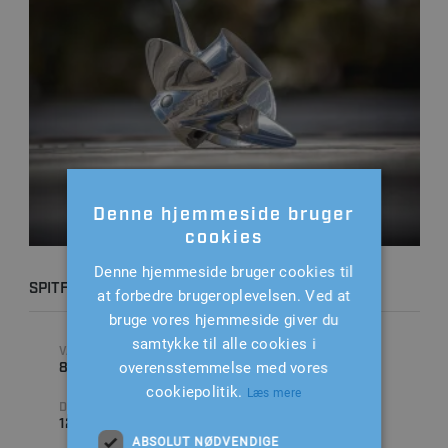
Denne hjemmeside bruger
cookies
Denne hjemmeside bruger cookies til
SPITFIRE X7 19P
at forbedre brugeroplevelsen. Ved at
bruge vores hjemmeside giver du
samtykke til alle cookies i
VARENUMMER
STIGNING
overensstemmelse med vores
8M0151363
19 " (TOMMER)
cookiepolitik.
Læs mere
DIAMETER
ANTAL BLADE
12.7 " (TOMMER)
4
ABSOLUT NØDVENDIGE