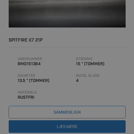
SPITFIRE X7 21P
VARENUMMER
STIGNING
8M0151364
15 " (TOMMER)
DIAMETER
ANTAL BLADE
13.5 " (TOMMER)
4
MATERIALE
RUSTFRI
SAMMENLIGN
LÆS MERE