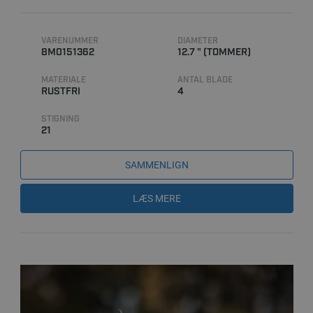
VARENUMMER
DIAMETER
8M0151362
12.7 " (TOMMER)
MATERIALE
ANTAL BLADE
RUSTFRI
4
STIGNING
21
SAMMENLIGN
LÆS MERE