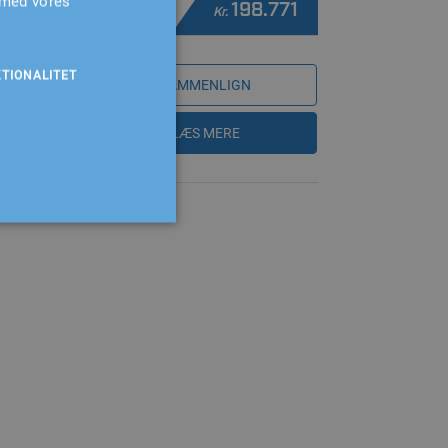
 med vores
198.771
Kr.
TIONALITET
SAMMENLIGN
LÆS MERE