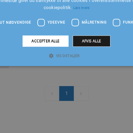
mmeside giver du samtykke til alle cookies i overensstemmelse
LONGBLOCK MERCRUISER/CMD 4.2L NY
cookiepolitik.
Læs mere
UT NØDVENDIGE
YDEEVNE
MÅLRETNING
FUNK
ACCEPTER ALLE
AFVIS ALLE
VIS DETALJER
1