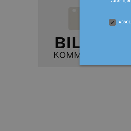
vores hje
ABSOL