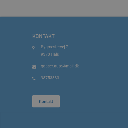
KONTAKT
Bygmestervej 7
9370 Hals
gaaser.auto@mail.dk
98753333
Kontakt